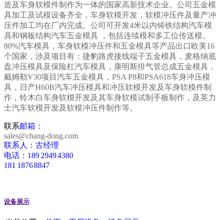
造及车身软模件制作为一体的
国家高新技术企业。公司五金模
具加工及试模设备齐全，车身软模开发，软模冲压件及量产冲
压件加工均在厂内完成。公司可开发4米以内铸铁结构汽车模
具和钢板结构汽车五金模具 ，包括连续模和多工位传送模。
80%汽车模具，车身软模冲压件和五金模具等产品出口欧美16
个国家，涉及项目有：捷豹路虎接线端子五金模具，麦格纳底
盘冲压模具及保险杠汽车模具，康明斯排气管总成五金模具，
戴姆勒V30项目汽车五金模具，PSA P8和PSA618车身冲压模
具，日产H60B汽车冲压模具和冲压软模开发及车身软模件制
作，铃木白
车身软模
开发及其车身软模试制手板制作，及英力
士汽车软模开发及软模冲压件制作等。
联系
邮箱：
sales@chang-dong.com
联系人：古经理
电话：189 2949 4380
181 1876 8847
设备展示