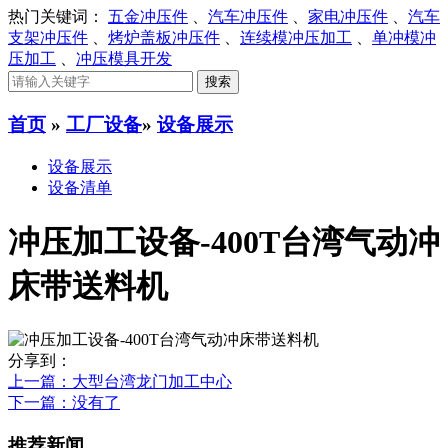
热门关键词：
五金冲压件
、
汽车冲压件
、
家电冲压件
、
汽车
支架冲压件
、
烤炉盖板冲压件
、
连续模冲压加工
、
单冲模冲
压加工
、
冲压模具开发
首页
»
工厂设备
»
设备展示
设备展示
设备清单
冲压加工设备-400T台湾气动冲
床带送料机
分享到：
上一篇
：大型台湾龙门加工中心
下一篇
：没有了
推荐新闻