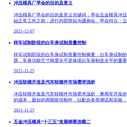
冲压模具厂早会的目的及意义
冲压模具厂早会的目的及意义关键词：早会五金模具冲压
始正常工作之前，进行内部简短沟通例会。早会特点：立
2021-12-07
样车试制阶段的白车身试制质量控制
样车试制阶段的白车身试制质量控制摘要：白车身试制的
题，车身功能尺寸精度水平是体现白车身制造水平的重要
2021-11-25
冲压软模开发及汽车软模件市场需求浅析
冲压软模开发及汽车软模件市场需求浅析：乘用车开发的
的成本，最短的周期提供制件，以配合各类测试和实验，
2021-11-25
五金冲压模具“十三五”发展纲要连载二