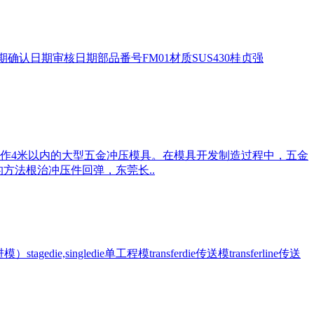
期确认日期审核日期部品番号FM01材质SUS430桂贞强
作4米以内的大型五金冲压模具。在模具开发制造过程中，五金
方法根治冲压件回弹，东莞长..
tagedie,singledie单工程模transferdie传送模transferline传送