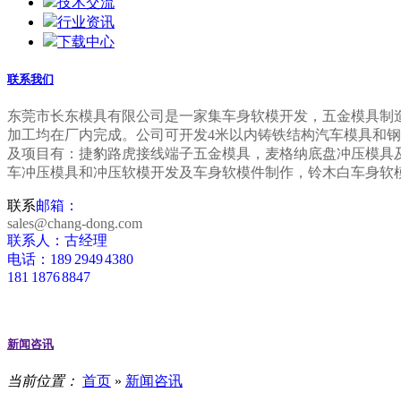
技术交流
行业资讯
下载中心
联系我们
东莞市长东模具有限公司是一家集车身
软模开发，五金模具制
加工均在厂内完成。公司可开发4米以内铸铁结构汽车模具和钢
及项目有：捷豹路虎接线端子五金模具，麦格纳底盘冲压模具及保险
车冲压模具和冲压软模开发及车身软模件制作，铃木白
车身软
联系
邮箱：
sales@chang-dong.com
联系人：古经理
电话：189 2949 4380
181 1876 8847
新闻咨讯
当前位置：
首页
»
新闻咨讯