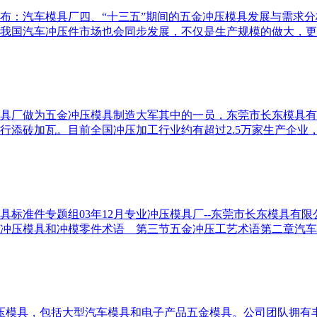
：汽车模具厂四、“十三五”期间的五金冲压模具发展与需求分析2
年我国汽车冲压件市场也会同步发展，不仅是生产规模的做大，更是
具厂做为五金冲压模具制造大军其中的一员，东莞市长东模具有
砖加瓦。目前全国冲压加工行业约有超过2.5万家生产企业，20
件专题组03年12月专业冲压模具厂--东莞市长东模具有限公司整理公
冲压模具和冲模零件术语 第三节五金冲压工艺术语第二章汽车覆
压模具，包括大型汽车模具和电子产品五金模具。公司团队拥有