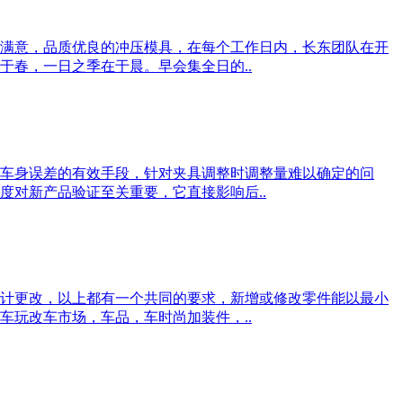
满意，品质优良的冲压模具，在每个工作日内，长东团队在开
春，一日之季在于晨。早会集全日的..
车身误差的有效手段，针对夹具调整时调整量难以确定的问
对新产品验证至关重要，它直接影响后..
计更改，以上都有一个共同的要求，新增或修改零件能以最小
玩改车市场，车品，车时尚加装件，..