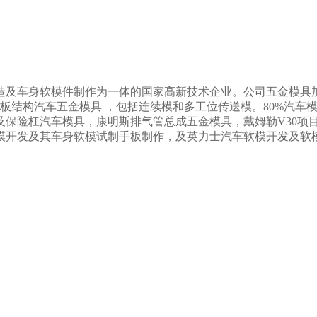
造及车身软模件制作为一体的
国家高新技术企业。公司五金模具
板结构汽车五金模具 ，包括连续模和多工位传送模。80%汽车
杠汽车模具，康明斯排气管总成五金模具，戴姆勒V30项目汽车五金
模
开发及其车身软模试制手板制作，及英力士汽车软模开发及软