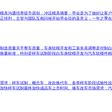
模具沟通培养提升原创：冲压模具摘要：早会是为了做好让客户
正排列，主管与团队互相问候开始早会目的及意义：一年之季在于
制造质量关乎整车质量，车身软模开发和工装夹具调整是控制白
衡量标准，特别是样车试制阶段白车身软模开发与汽车软模件精度
需求：样车试制，概念车，改款换代车，各类样车阶段试验性设
加快样车试制最终加快成品车上市时间。修车改车市场需求：汽车