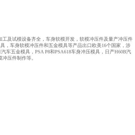
加工及试模设备齐全，车身软模开发，软模冲压件及量产冲压件
模具，车身软模冲压件和五金模具等产品出口欧美16个国家，涉
模具，PSA P8和PSA618车身冲压模具，日产H60B汽
模冲压件制作等。