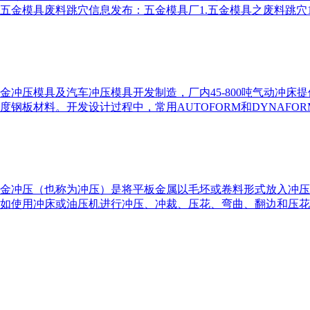
金模具废料跳穴信息发布：五金模具厂1.五金模具之废料跳穴1）
金冲压模具及汽车冲压模具开发制造，厂内45-800吨气动冲床
板材料。开发设计过程中，常用AUTOFORM和DYNAFORM
金冲压（也称为冲压）是将平板金属以毛坯或卷料形式放入冲压
如使用冲床或油压机进行冲压、冲裁、压花、弯曲、翻边和压花。