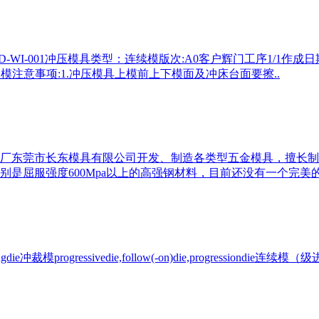
I-001冲压模具类型：连续模版次:A0客户辉门工序1/1作成日
压模具装模注意事项:1.冲压模具上模前上下模面及冲床台面要擦..
厂东莞市长东模具有限公司开发、制造各类型五金模具，擅长制
是屈服强度600Mpa以上的高强钢材料，目前还没有一个完美的
ogressivedie,follow(-on)die,progressiondie连续模（级进模）s