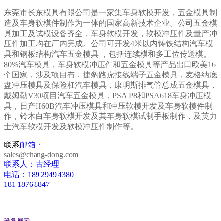
东莞市长东模具有限公司是一家集车身
软模开发，五金模具制
造及车身软模件制作为一体的
国家高新技术企业。公司五金模
具加工及试模设备齐全，车身软模开发，软模冲压件及量产冲
压件加工均在厂内完成。公司可开发4米以内铸铁结构汽车模
具和钢板结构汽车五金模具 ，包括连续模和多工位传送模。
80%汽车模具，车身软模冲压件和五金模具等产品出口欧美16
个国家，涉及项目有：捷豹路虎接线端子五金模具，麦格纳底
盘冲压模具及保险杠汽车模具，康明斯排气管总成五金模具，
戴姆勒V30项目汽车五金模具，PSA P8和PSA618车身冲压模
具，日产H60B汽车冲压模具和冲压软模开发及车身软模件制
作，铃木白
车身软模
开发及其车身软模试制手板制作，及英力
士汽车软模开发及软模冲压件制作等。
联系
邮箱：
sales@chang-dong.com
联系人：古经理
电话：189 2949 4380
181 1876 8847
设备展示