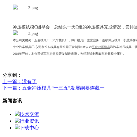
冲压模试模C组早会，总结头一天C组的冲压模具完成情况，安排
本公司关键词：五金模具厂，汽车模具厂，冲厂模具厂 主营业务：连续冲压模具，机械手传
专业
汽车模具厂-东莞市长东模具有限公司开发制造4米以内
五金冲压模具
和汽车冲压模具，承接
2019年开始，本公司进军
车身软模
开发制造市场，为样车试制配套车身软模冲压件。
分享到：
上一篇
：没有了
下一篇
：五金冲压模具“十三五”发展纲要连载一
新闻咨讯
技术交流
行业资讯
下载中心