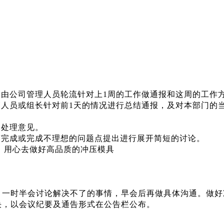
，由公司管理人员轮流
针对上
1周的工作做通报和这周的工作
管人员或组长
针对前
1天的情况进行总结通报
，及对本部门的
的
处理意见
。
有完成或完成不理想的问题点提出进行
展开
简短的
讨论
。
，用心去做好高品质的冲压模具
。一时半会讨论解决不了的事情，早会后再做具体沟通。做好
决，以会议纪要及通告形式在公告栏公布。