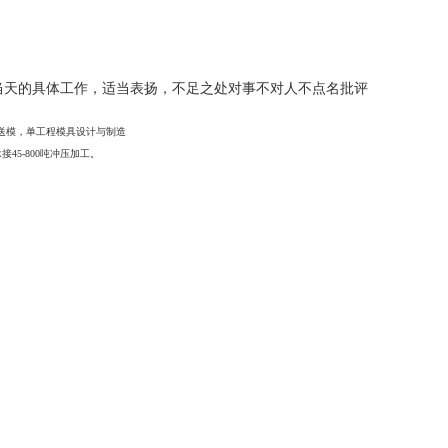
当天的具体工作，适当表扬，不足之处对事不对人不点名批评
送模，单工程模具设计与制造
45-800吨冲压加工。