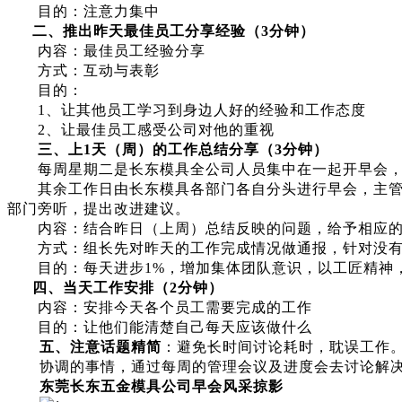
目的：注意力集中
二、推出昨天最佳员工分享经验（
3
分钟）
内容：最佳员工经验分享
方式：互动与表彰
目的：
1、让其他
员工
学习到身边人
好
的经验
和工作态度
2、让最佳
员工
感受公司对他的重视
三、
上
1天（周）的工作总结分享
（
3
分钟）
每
周
星期
二
是长东模具全公司人员集中在一起开早会
其余工作日由长东模具各部门各自分头进行早会，主
部门旁听，提出改进建议。
内容：结合昨日
（上周）
总结反映的问题，给予相应
方式：
组长先对昨天的工作完成情况做通报，针对没
目的：每天进步
1%，增加集体团队意识，以工匠精神
四、
当天
工作安排（
2
分钟）
内容：安排今天各个员工需要完成的工作
目的：让他们能清楚自己每天应该做什么
五、
注意话题精简
：避免长时间讨论耗时，耽误工作
协调的事情，通过每周的管理会议及进度会去讨论解
东莞长东五金模具公司早会风采掠影