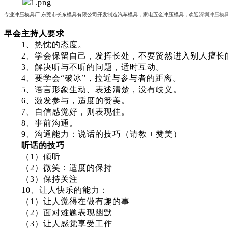
专业冲压模具厂-东莞市长东模具有限公司开发制造汽车模具，
家电五金冲压
模具，欢迎
深圳冲压模
早会主持人要求
1、热忱的态度。
2、学会保留自己，发挥长处，不要贸然进入别人擅长
3、解决听与不听的问题，适时互动。
4、要学会“破冰”，拉近与
参与者
的距离。
5、语言形象生动、表述清楚，没有歧义。
6、激发参与，适度的赞美。
7、自信感觉好，则表现佳。
8、事前沟通。
9、沟通能力：说话的技巧（请教 + 赞美）
听话的技巧
（
1）倾听
（
2）微笑：适度的保持
（
3）保持关注
10、让人快乐的能力：
（
1）让人觉得在做有趣的事
（
2）面对难题表现幽默
（
3）让人感觉享受工作