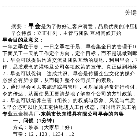
关
：
早会
摘要
是为了做好让客户满意，品质优良的冲压
早会特点：立正排列，主管与团队 互相问候开始
早会目的及意义：
一年之季在于春，一日之季在于晨。早会集全日的管理于
1
下面员工一天的工作定个方向，定个目标，而不是说做到
1．早会可以提供
沟通交流及团队互动
的
场地
，利用早会，
作，
品质观念的灌输及公司各项政策的宣传。真正做到始
2．早会可以促销，达成共识。早会是传播企业文化的媒介
必然会有所收获，从而提升整个公司员工的素质。
3．通过早会可以实施追踪与管理，可对品质异常进行检讨
令的传达，从而使员工更清楚地了解整个公司的方针政策
4．早会可以培养主管
（组长）
的权威与形象、风范与气质
5.早会还可以让员工更快地进入工作状态，同时培养员工
专业
五金模具厂
-东莞市长东模具有限公司
早会的内容
一、问候（
1分钟）
方式：鼓掌（
大家早上好
）
节奏：
12，123，1234，12