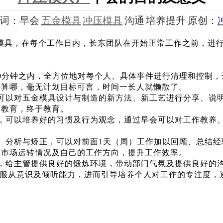
键词：早会
五金模具
冲压模具
沟通 培养提升 原创：
模具，在每个工作日内，长东团队在开始正常工作之前，进
0
分钟之内，全方位地对
每个
人、
具体
事
件
进行清理和控制，
哪算哪，毫无计划目标可言，时间一长人就懒散了
。
可以对五金模具设计与制造的新方法、新工艺进行分享、说
终教育，终于教育。
，可以培养好的习惯及行为观念，通过早会可以对工作教养
、分析与矫正，可以对
前面
1天（周）
工作加以回顾、总结经
，市场运转情况及自己的工作方向，提升工作效率。
，给主管提供良好的锻炼环境，带动部门气氛及提供良好的
的服从意识及倾听能力，进而引导培养个人对工作的专注度，