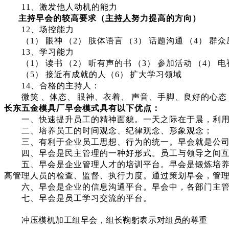
11、激发他人动机的能力
主持早会的较高要求（
主持人
努力提高的方向）
12、场控能力
（
1） 眼神 （2） 肢体语言 （3） 话题沟通 （4） 群
13、学习能力
（
1） 读书 （2） 听有声的书 （3） 参加活动 （4） 
（
5） 接近有成就的人（6） 扩大学习领域
14、合格的主持人：
微笑
、体态、
眼神、衣着、
声音、手脚、良好的心态
长东五金模具厂早会模式具有以下优点：
一、快速提升员工的精神面貌。一天之际在于晨，利
二、培养员工的时间观念、纪律观念、形象观念；
三、有利于企业员工思想、行为的统一。早会就是公司的
四、早会是民主管理的一种好形式。员工与领导之间互
五、早会是企业管理人才的培训平台。早会是锻炼培养企
高管理人员的检查、监督、执行力度。通过策划早会，管
六、早会是企业的信息沟通平台。早会中，各部门主管要
七、早会是员工学习交流的平台。
冲压模机加工组早会，组长鞠躬表示对组员的尊重