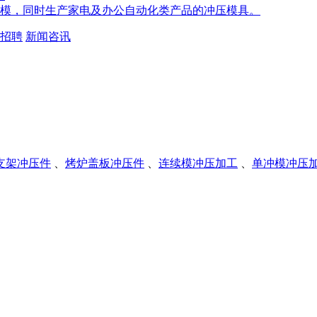
模，同时生产家电及办公自动化类产品的冲压模具。
招聘
新闻咨讯
支架冲压件
、
烤炉盖板冲压件
、
连续模冲压加工
、
单冲模冲压