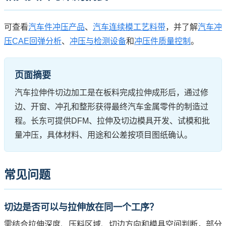
可查看
汽车件冲压产品
、
汽车连续模工艺料带
，并了解
汽车冲
压CAE回弹分析
、
冲压与检测设备
和
冲压件质量控制
。
页面摘要
汽车拉伸件切边加工是在板料完成拉伸成形后，通过修
边、开窗、冲孔和整形获得最终汽车金属零件的制造过
程。长东可提供DFM、拉伸及切边模具开发、试模和批
量冲压，具体材料、用途和公差按项目图纸确认。
常见问题
切边是否可以与拉伸放在同一个工序？
需结合拉伸深度、压料区域、切边方向和模具空间判断，部分