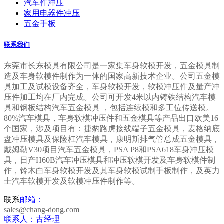
汽车件冲压
家用电器件冲压
五金手板
联系我们
东莞市长东模具有限公司是一家集车身
软模开发，五金模具制
造及车身软模件制作为一体的
国家高新技术企业。公司五金模
具加工及试模设备齐全，车身软模开发，软模冲压件及量产冲
压件加工均在厂内完成。公司可开发4米以内铸铁结构汽车模
具和钢板结构汽车五金模具 ，包括连续模和多工位传送模。
80%汽车模具，车身软模冲压件和五金模具等产品出口欧美16
个国家，涉及项目有：捷豹路虎接线端子五金模具，麦格纳底
盘冲压模具及保险杠汽车模具，康明斯排气管总成五金模具，
戴姆勒V30项目汽车五金模具，PSA P8和PSA618车身冲压模
具，日产H60B汽车冲压模具和冲压软模开发及车身软模件制
作，铃木白
车身软模
开发及其车身软模试制手板制作，及英力
士汽车软模开发及软模冲压件制作等。
联系
邮箱：
sales@chang-dong.com
联系人：古经理