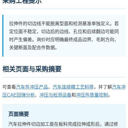
采购工程提示
拉伸件的切边线不能脱离型面和检测基准单独定义。若
定位面不稳定，切边后的边线、孔位和后续翻边可能同
时产生偏差。询价时应明确最终成品边界、毛刺方向、
关键断面及配合件数据。
相关页面与采购摘要
可查看
汽车件冲压产品
、
汽车连续模工艺料带
，并了解
汽车冲
压CAE回弹分析
、
冲压与检测设备
和
冲压件质量控制
。
页面摘要
汽车拉伸件切边加工是在板料完成拉伸成形后，通过修