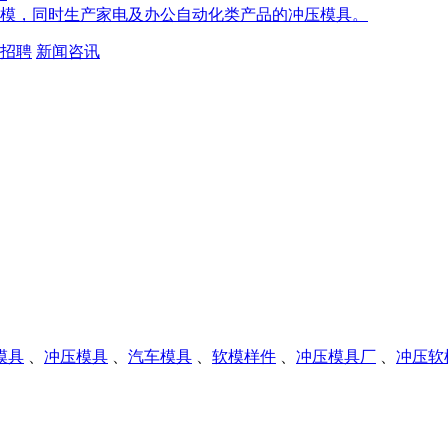
模，同时生产家电及办公自动化类产品的冲压模具。
招聘
新闻咨讯
模具
、
冲压模具
、
汽车模具
、
软模样件
、
冲压模具厂
、
冲压软