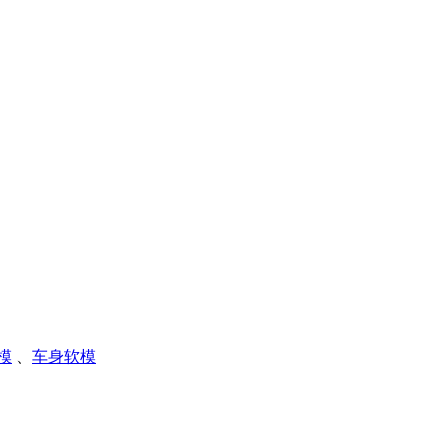
模
、
车身软模