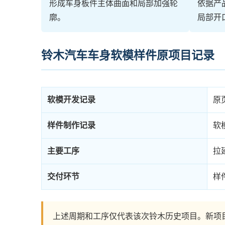
形成车身板件主体曲面和局部加强轮
依据产
廓。
局部开
铃木汽车车身软模样件原项目记录
软模开发记录
原
样件制作记录
软
主要工序
拉
交付环节
样
上述周期和工序仅代表该次铃木历史项目。新项