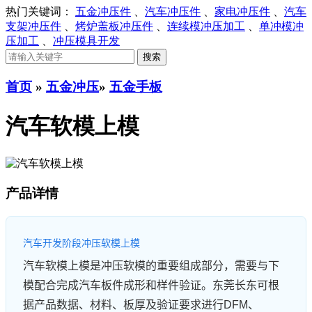
热门关键词：
五金冲压件
、
汽车冲压件
、
家电冲压件
、
汽车
支架冲压件
、
烤炉盖板冲压件
、
连续模冲压加工
、
单冲模冲
压加工
、
冲压模具开发
首页
»
五金冲压
»
五金手板
汽车软模上模
产品详情
汽车开发阶段冲压软模上模
汽车软模上模是冲压软模的重要组成部分，需要与下
模配合完成汽车板件成形和样件验证。东莞长东可根
据产品数据、材料、板厚及验证要求进行DFM、