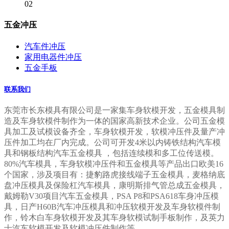
02
五金冲压
汽车件冲压
家用电器件冲压
五金手板
联系我们
东莞市长东模具有限公司是一家集车身
软模开发，五金模具制
造及车身软模件制作为一体的
国家高新技术企业。公司五金模
具加工及试模设备齐全，车身软模开发，软模冲压件及量产冲
压件加工均在厂内完成。公司可开发4米以内铸铁结构汽车模
具和钢板结构汽车五金模具 ，包括连续模和多工位传送模。
80%汽车模具，车身软模冲压件和五金模具等产品出口欧美16
个国家，涉及项目有：捷豹路虎接线端子五金模具，麦格纳底
盘冲压模具及保险杠汽车模具，康明斯排气管总成五金模具，
戴姆勒V30项目汽车五金模具，PSA P8和PSA618车身冲压模
具，日产H60B汽车冲压模具和冲压软模开发及车身软模件制
作，铃木白
车身软模
开发及其车身软模试制手板制作，及英力
士汽车软模开发及软模冲压件制作等。